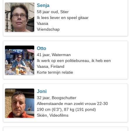
Senja
58 jaar oud, Stier
Ik lees liever en speel gitaar
Vaasa
Vriendschap
Otto
41 jaar, Waterman
Ik werk op een politiebureau, ik heb een
ongewone vrouw nodig
Vaasa, Finland
Korte termijn relatie
Joni
32 jaar, Boogschutter
Alleenstaande man zoekt vrouw 22-30
190 cm (6'3"), 87 kg (191 pond)
Skiën, Videofilms