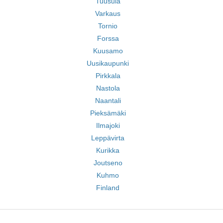
Tuusula
Varkaus
Tornio
Forssa
Kuusamo
Uusikaupunki
Pirkkala
Nastola
Naantali
Pieksämäki
Ilmajoki
Leppävirta
Kurikka
Joutseno
Kuhmo
Finland