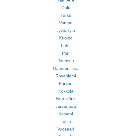
Tampere
Oulu
Turku
Vantaa
Jyväskylä
Kuopio
Lahti
Pori
Joensuu
Hämeenlinna
Rovaniemi
Porvoo
Kokkola
Nurmijärvi
Järvenpää
Kajaani
Lohja
Vuosaari