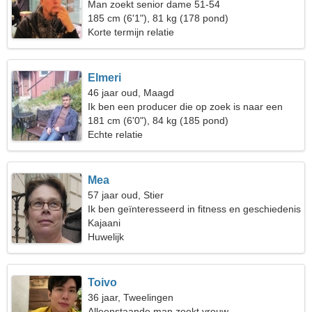
Man zoekt senior dame 51-54
185 cm (6'1"), 81 kg (178 pond)
Korte termijn relatie
Elmeri
46 jaar oud, Maagd
Ik ben een producer die op zoek is naar een
verleidelijke vrouw
181 cm (6'0"), 84 kg (185 pond)
Echte relatie
Mea
57 jaar oud, Stier
Ik ben geïnteresseerd in fitness en geschiedenis
Kajaani
Huwelijk
Toivo
36 jaar, Tweelingen
Alleenstaande man zoekt vrouw