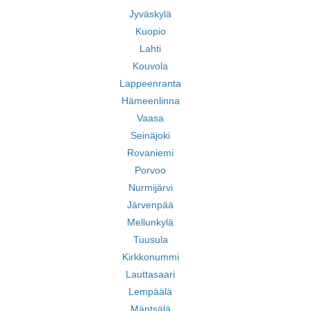
Jyväskylä
Kuopio
Lahti
Kouvola
Lappeenranta
Hämeenlinna
Vaasa
Seinäjoki
Rovaniemi
Porvoo
Nurmijärvi
Järvenpää
Mellunkylä
Tuusula
Kirkkonummi
Lauttasaari
Lempäälä
Mäntsälä