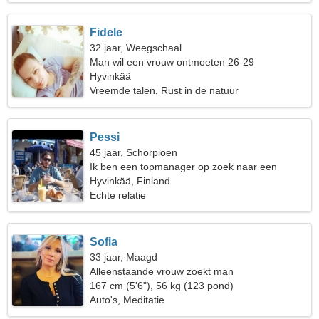
Fidele
32 jaar, Weegschaal
Man wil een vrouw ontmoeten 26-29
Hyvinkää
Vreemde talen, Rust in de natuur
Pessi
45 jaar, Schorpioen
Ik ben een topmanager op zoek naar een
emotionele vrouw
Hyvinkää, Finland
Echte relatie
Sofia
33 jaar, Maagd
Alleenstaande vrouw zoekt man
167 cm (5'6"), 56 kg (123 pond)
Auto's, Meditatie