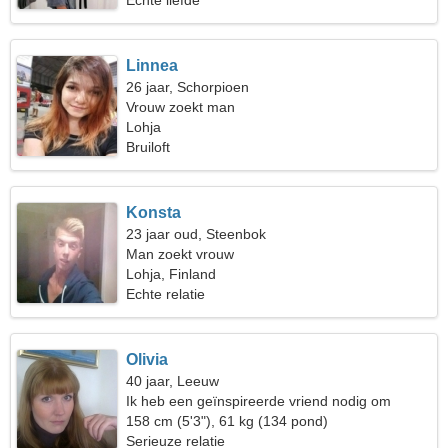
Echte liefde
Linnea
26 jaar, Schorpioen
Vrouw zoekt man
Lohja
Bruiloft
Konsta
23 jaar oud, Steenbok
Man zoekt vrouw
Lohja, Finland
Echte relatie
Olivia
40 jaar, Leeuw
Ik heb een geïnspireerde vriend nodig om
samen te reizen
158 cm (5'3"), 61 kg (134 pond)
Serieuze relatie