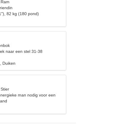
, Ram
riendin
1"), 82 kg (180 pond)
eenbok
ek naar een stel 31-38
, Duiken
 Stier
energieke man nodig voor een
land