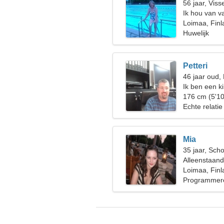
56 jaar, Viss
Ik hou van 
Loimaa, Finl
Huwelijk
Petteri
46 jaar oud,
Ik ben een k
charmante v
176 cm (5'10
Echte relatie
Mia
35 jaar, Sch
Alleenstaan
Loimaa, Finl
Programmere