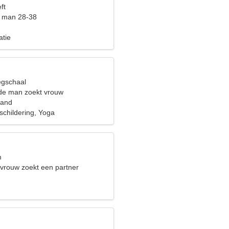
ft
t man 28-38
atie
egschaal
de man zoekt vrouw
land
childering, Yoga
m
 vrouw zoekt een partner