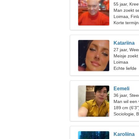
55 jaar, Kree
Man zoekt s
Loimaa, Finl
Korte termijn
Katariina
27 jaar, Wee
Meisje zoekt
Loimaa
Echte liefde
Eemeli
36 jaar, Ste
Man wil een
189 cm (6'3"
Sociologie, 
Karoliina