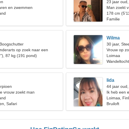
en
23 jaar oud
varen en zwemmen
Man zoekt v
and
178 cm (5'1
Familie
Wilma
 Boogschutter
30 jaar, St
inderarts op zoek naar een
Vrouw op zo
rouw
"), 87 kg (191 pond)
Loimaa
Wandeltocht
Iida
orpioen
44 jaar oud,
de vrouw zoekt man
Ik heb een 
and
gezin
Loimaa, Fin
n, Safari
Bruiloft