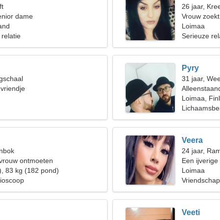
ft
26 jaar, Kree
enior dame
Vrouw zoek
and
Loimaa
 relatie
Serieuze rel
Pyry
gschaal
31 jaar, We
 vriendje
Alleenstaan
Loimaa, Fin
Lichaamsbes
Veera
enbok
24 jaar, Ra
 vrouw ontmoeten
Een ijverige
), 83 kg (182 pond)
Loimaa
Bioscoop
Vriendschap
Veeti