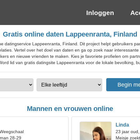
Inloggen
Ac
Gratis online daten Lappeenranta, Finland
ne datingservice Lappeenranta, Finland. Dit project helpt gebruikers pa
ties. Vertel over het doel van daten en ga op zoek naar interessante g
kers en nieuwe vrienden te maken. Kies je favoriete profielen om partn
rd lid van gratis datingsite Lappeenranta voor de lokale bevolking, bui
Mannen en vrouwen online
Linda
, Weegschaal
23 jaar oud
 man 28-29
Meisje zoekt