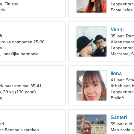
a, Finland
Lappeenran
tie
Echte liefde
Venni
ft
35 jaar, Ra
 vrouw ontmoeten 25-30
Alleenstaan
a
Lappeenrant
 Innerlijke harmonie
Macrame, S
Ilona
41 jaar, Sch
k naar een stel 35-41
Ik heb een
), 59 kg (130 pond)
samen te k
Lappeenran
ng
Bruiloft
Santeri
gd
59 jaar oud
ees Bengaals spreken
Man zoekt s