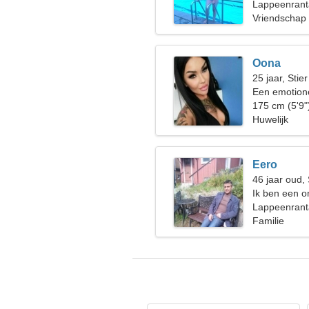
Lappeenrant
Vriendschap
Oona
25 jaar, Stier
Een emotion
gepassioneer
175 cm (5'9"
Huwelijk
Eero
46 jaar oud, 
Ik ben een o
ongewone v
Lappeenrant
Familie