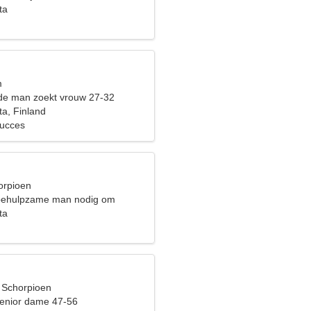
ta
m
de man zoekt vrouw 27-32
a, Finland
ucces
orpioen
 behulpzame man nodig om
oken
ta
, Schorpioen
enior dame 47-56