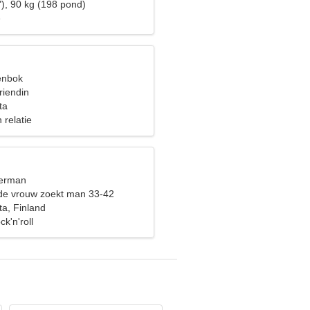
"), 90 kg (198 pond)
e
eenbok
riendin
ta
 relatie
terman
de vrouw zoekt man 33-42
a, Finland
k'n'roll