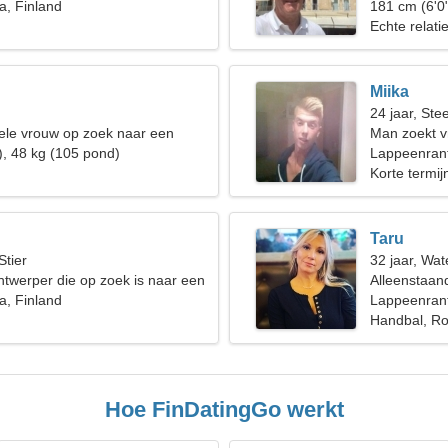
a, Finland
181 cm (6'0
Echte relati
Miika
24 jaar, St
ele vrouw op zoek naar een
Man zoekt v
de relatie
), 48 kg (105 pond)
Lappeenran
Korte termijn
Taru
Stier
32 jaar, Wa
ntwerper die op zoek is naar een
Alleenstaan
rouw
a, Finland
Lappeenrant
Handbal, Roc
Hoe FinDatingGo werkt